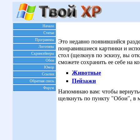
Начало
Статьи
Программы
Это недавно появившийся разде
Логотипы
понравившиеся картинки и испол
Скринсейверы
стол (щелкнув по эскизу, вы от
Обои
сможете сохранить ее себе на к
Юмор
Животные
Ссылки
Пейзажи
Обратная связь
Форум
Напоминаю вам: чтобы вернуть
щелкнуть по пункту "Обои", в 