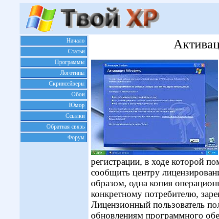
Начало
Активац
Статьи
Программы
Логотипы
Скринсейверы
Обои
Юмор
Ссылки
Обратная связь
Форум
регистрации, в ходе которой п
сообщить центру лицензировани
образом, одна копия операцион
конкретному потребителю, заре
Лицензионный пользователь пол
обновлениям программного обе